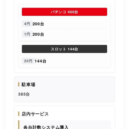
パチンコ 400台
200台
4円
200台
1円
スロット 144台
144台
20円
駐車場
385台
店内サービス
各台計数システム導入